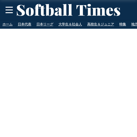
ホーム
日本代表
日本リーグ
大学生＆社会人
高校生＆ジュニア
特集
地