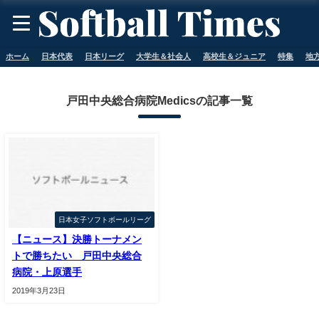
ホーム
日本代表
日本リーグ
大学生＆社会人
高校生＆ジュニア
特集
地
戸田中央総合病院Medicsの記事一覧
日本女子ソフトボールリーグ
【ニュース】決勝トーナメン
トで勝ちたい 戸田中央総合
病院・上原選手
2019年3月23日