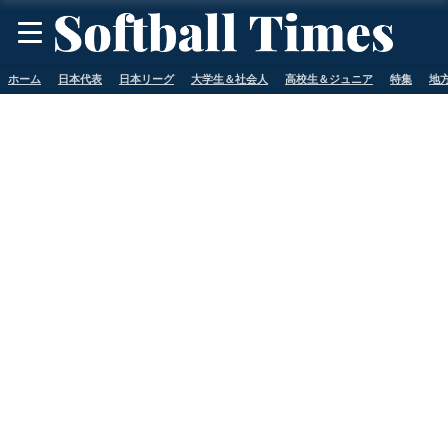
ホーム
日本代表
日本リーグ
大学生＆社会人
高校生＆ジュニア
特集
地