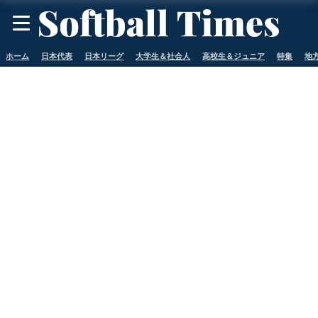
ホーム
日本代表
日本リーグ
大学生＆社会人
高校生＆ジュニア
特集
地