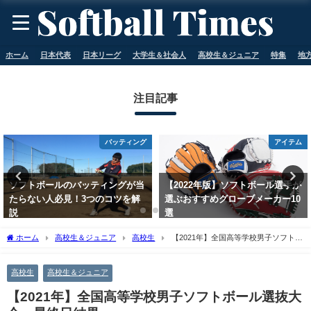
ホーム
日本代表
日本リーグ
大学生＆社会人
高校生＆ジュニア
特集
地
注目記事
バッティング
アイテム
ソフトボールのバッティングが当
【2022年版】ソフトボール選手が
たらない人必見！3つのコツを解
選ぶおすすめグローブメーカー10
説
選
2023年5月11日
2023年5月11日
ホーム
高校生＆ジュニア
高校生
【2021年】全国高等学校男子ソフトボ
ール選抜大会 最終日結果
高校生
高校生＆ジュニア
【2021年】全国高等学校男子ソフトボール選抜大