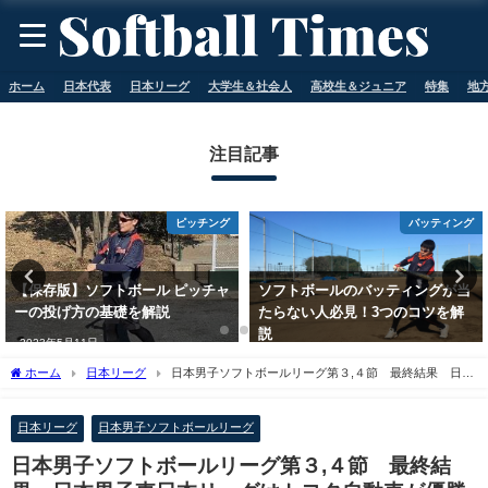
ホーム
日本代表
日本リーグ
大学生＆社会人
高校生＆ジュニア
特集
地
注目記事
ピッチング
バッティング
【保存版】ソフトボール ピッチャ
ソフトボールのバッティングが当
ーの投げ方の基礎を解説
たらない人必見！3つのコツを解
説
2023年5月11日
2023年5月11日
ホーム
日本リーグ
日本男子ソフトボールリーグ第３,４節 最終結果 日本
男子東日本リーグはトヨタ自動車が優勝
日本リーグ
日本男子ソフトボールリーグ
日本男子ソフトボールリーグ第３,４節 最終結