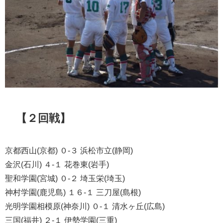
【２回戦】
京都西山(京都) ０-３ 浜松市立(静岡)
金沢(石川) ４-１ 花巻東(岩手)
聖和学園(宮城) ０-２ 埼玉栄(埼玉)
神村学園(鹿児島) １６-１ 三刀屋(島根)
光明学園相模原(神奈川) ０-１ 清水ヶ丘(広島)
三国(福井) ２-１ 伊勢学園(三重)