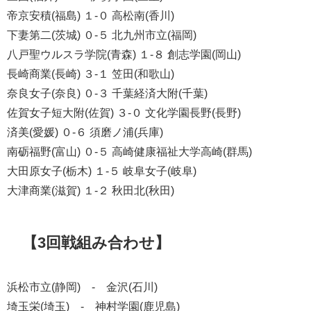
帝京安積(福島) １-０ 高松南(香川)
下妻第二(茨城) ０-５ 北九州市立(福岡)
八戸聖ウルスラ学院(青森) １-８ 創志学園(岡山)
長崎商業(長崎) ３-１ 笠田(和歌山)
奈良女子(奈良) ０-３ 千葉経済大附(千葉)
佐賀女子短大附(佐賀) ３-０ 文化学園長野(長野)
済美(愛媛) ０-６ 須磨ノ浦(兵庫)
南砺福野(富山) ０-５ 高崎健康福祉大学高崎(群馬)
大田原女子(栃木) １-５ 岐阜女子(岐阜)
大津商業(滋賀) １-２ 秋田北(秋田)
【3回戦組み合わせ】
浜松市立(静岡) - 金沢(石川)
埼玉栄(埼玉) - 神村学園(鹿児島)