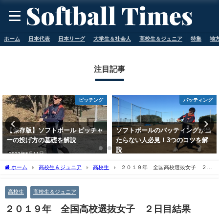
ホーム
日本代表
日本リーグ
大学生＆社会人
高校生＆ジュニア
特集
地
注目記事
ピッチング
バッティング
【保存版】ソフトボール ピッチャ
ソフトボールのバッティングが当
ーの投げ方の基礎を解説
たらない人必見！3つのコツを解
説
2023年5月11日
2023年5月11日
ホーム
高校生＆ジュニア
高校生
２０１９年 全国高校選抜女子 ２日
目結果
高校生
高校生＆ジュニア
２０１９年 全国高校選抜女子 ２日目結果