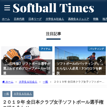
ホーム
日本代表
日本リーグ
大学生＆社会人
高校生＆ジュニア
特集
地
注目記事
アイテム
バッティング
【2022年版】ソフトボール選手が
ソフトボールのバッティングが当
選ぶおすすめグローブメーカー10
たらない人必見！3つのコツを解
選
説
2023年5月11日
2023年5月11日
ホーム
大学生＆社会人
一般
２０１９年 全日本クラブ女子ソフトボール
選手権の組み合わせ
一般
大学生＆社会人
２０１９年 全日本クラブ女子ソフトボール選手権