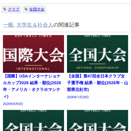
クラブ
全国大会
一般
,
大学生＆社会人
の関連記事
【国際】USAインターナショナ
【全国】第47回全日本クラブ女
ルカップ2026 結果・順位(2026
子選手権 結果・順位(2026年・山
年・アメリカ・オクラホマシテ
梨県北杜市)
ィ)
2026年7月29日
2026年8月6日