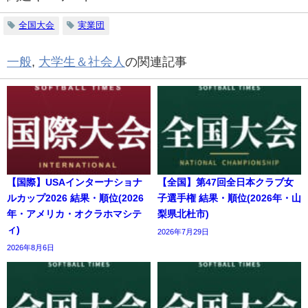
全国大会
実業団
一般
,
大学生＆社会人
の関連記事
【国際】USAインターナショナ
【全国】第47回全日本クラブ女
ルカップ2026 結果・順位(2026
子選手権 結果・順位(2026年・山
年・アメリカ・オクラホマシテ
梨県北杜市)
ィ)
2026年7月29日
2026年8月6日