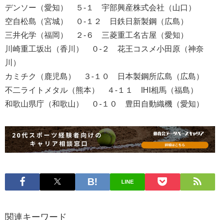
デンソー（愛知） ５-１ 宇部興産株式会社（山口）
空自松島（宮城） ０-１２ 日鉄日新製鋼（広島）
三井化学（福岡） ２-６ 三菱重工名古屋（愛知）
川崎重工坂出（香川） ０-２ 花王コスメ小田原（神奈
川）
カミチク（鹿児島） ３-１０ 日本製鋼所広島（広島）
不二ライトメタル（熊本） ４-１１ IHI相馬（福島）
和歌山県庁（和歌山） ０-１０ 豊田自動織機（愛知）
LINE
関連キーワード