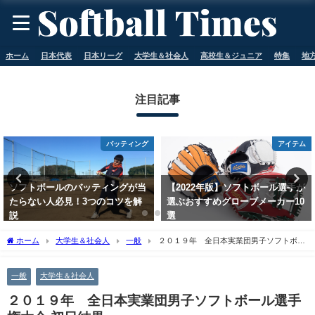
ホーム
日本代表
日本リーグ
大学生＆社会人
高校生＆ジュニア
特集
地
注目記事
バッティング
アイテム
ソフトボールのバッティングが当
【2022年版】ソフトボール選手が
たらない人必見！3つのコツを解
選ぶおすすめグローブメーカー10
説
選
2023年5月11日
2023年5月11日
ホーム
大学生＆社会人
一般
２０１９年 全日本実業団男子ソフトボー
ル選手権大会 初日結果
一般
大学生＆社会人
２０１９年 全日本実業団男子ソフトボール選手