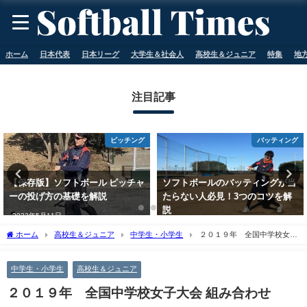
ホーム
日本代表
日本リーグ
大学生＆社会人
高校生＆ジュニア
特集
地
注目記事
ピッチング
バッティング
【保存版】ソフトボール ピッチャ
ソフトボールのバッティングが当
ーの投げ方の基礎を解説
たらない人必見！3つのコツを解
説
2023年5月11日
2023年5月11日
ホーム
高校生＆ジュニア
中学生・小学生
２０１９年 全国中学校女子
大会 組み合わせ
中学生・小学生
高校生＆ジュニア
２０１９年 全国中学校女子大会 組み合わせ