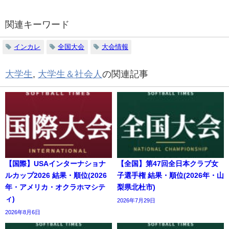
関連キーワード
インカレ
全国大会
大会情報
大学生
,
大学生＆社会人
の関連記事
【国際】USAインターナショナ
【全国】第47回全日本クラブ女
ルカップ2026 結果・順位(2026
子選手権 結果・順位(2026年・山
年・アメリカ・オクラホマシテ
梨県北杜市)
ィ)
2026年7月29日
2026年8月6日