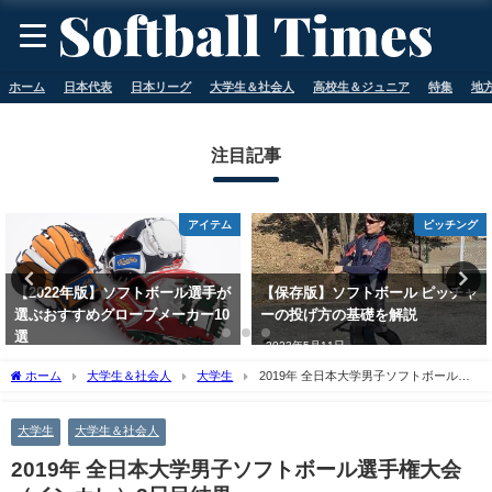
ホーム
日本代表
日本リーグ
大学生＆社会人
高校生＆ジュニア
特集
地
注目記事
アイテム
ピッチング
【2022年版】ソフトボール選手が
【保存版】ソフトボール ピッチャ
選ぶおすすめグローブメーカー10
ーの投げ方の基礎を解説
選
2023年5月11日
2023年5月11日
ホーム
大学生＆社会人
大学生
2019年 全日本大学男子ソフトボール選
手権大会（インカレ）3日目結果
大学生
大学生＆社会人
2019年 全日本大学男子ソフトボール選手権大会