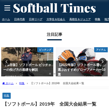
ホーム
日本代表
日本リーグ
大学生＆社会人
高校生＆ジュニア
特集
地
注目記事
アイテム
バッティング
【2022年版】ソフトボール選手が
ソフトボールのバッティングが当
選ぶおすすめグローブメーカー10
たらない人必見！3つのコツを解
選
説
2023年5月11日
2023年5月11日
ホーム
特集
【ソフトボール】2019年 全国大会結果一覧
特集
【ソフトボール】2019年 全国大会結果一覧