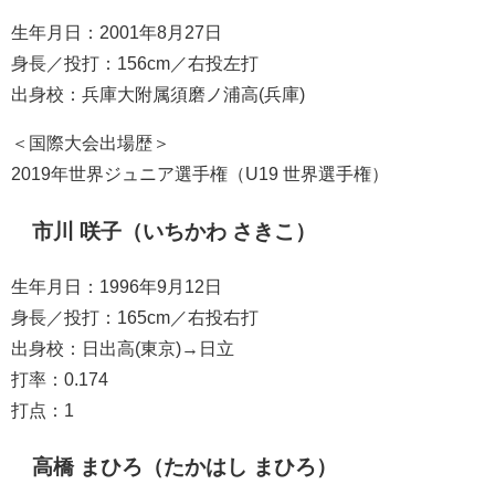
生年月日：2001年8月27日
身長／投打：156cm／右投左打
出身校：兵庫大附属須磨ノ浦高(兵庫)
＜国際大会出場歴＞
2019年世界ジュニア選手権（U19 世界選手権）
市川 咲子（いちかわ さきこ）
生年月日：1996年9月12日
身長／投打：165cm／右投右打
出身校：日出高(東京)→日立
打率：0.174
打点：1
高橋 まひろ（たかはし まひろ）