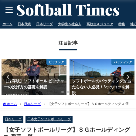
ホーム
日本代表
日本リーグ
大学生＆社会人
高校生＆ジュニア
特集
地
注目記事
バッティング
アイテム
ソフトボールのバッティングが当
【2022年版】ソフトボール選手が
たらない人必見！3つのコツを解
選ぶおすすめグローブメーカー10
説
選
2023年5月11日
2023年5月11日
ホーム
日本リーグ
【女子ソフトボールリーグ】ＳＧホールディングス 選手
一覧
日本リーグ
日本女子ソフトボールリーグ
【女子ソフトボールリーグ】ＳＧホールディング