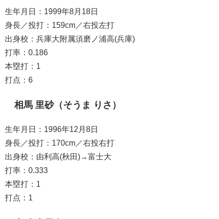
生年月日：1999年8月18日
身長／投打：159cm／右投左打
出身校：兵庫大附属須磨ノ浦高(兵庫)
打率：0.186
本塁打：1
打点：6
相馬 里砂（そうま りさ）
生年月日：1996年12月8日
身長／投打：170cm／右投右打
出身校：由利高(秋田)→富士大
打率：0.333
本塁打：1
打点：1