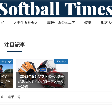
ーグ
大学生＆社会人
高校生＆ジュニア
特集
地方大
注目記事
ッティング
アイテム
ングが
【2022年版】ソフトボール選手
のコツを
が選ぶおすすめグローブメーカ
ー10選
2023年5月11日
精工 選手一覧