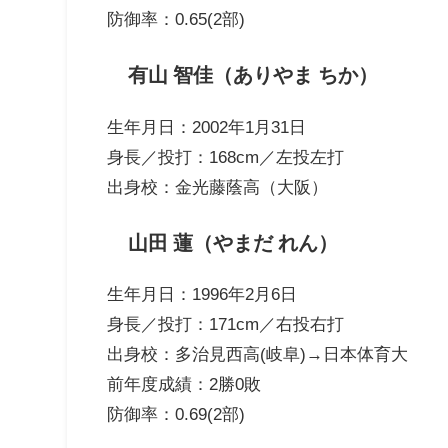
防御率：0.65(2部)
有山 智佳（ありやま ちか）
生年月日：2002年1月31日
身長／投打：168cm／左投左打
出身校：金光藤蔭高（大阪）
山田 蓮（やまだ れん）
生年月日：1996年2月6日
身長／投打：171cm／右投右打
出身校：多治見西高(岐阜)→日本体育大
前年度成績：2勝0敗
防御率：0.69(2部)