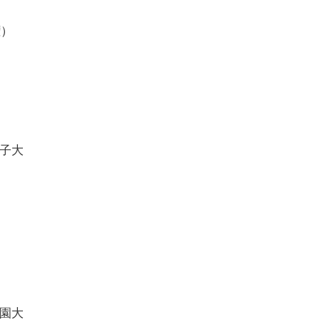
権）
子大
園大