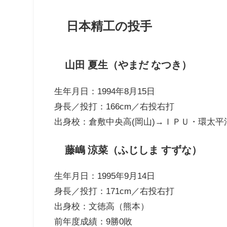
日本精工の投手
山田 夏生（やまだ なつき）
生年月日：1994年8月15日
身長／投打：166cm／右投右打
出身校：倉敷中央高(岡山)→ＩＰＵ・環太平
藤嶋 涼菜（ふじしま すずな）
生年月日：1995年9月14日
身長／投打：171cm／右投右打
出身校：文徳高（熊本）
前年度成績：9勝0敗