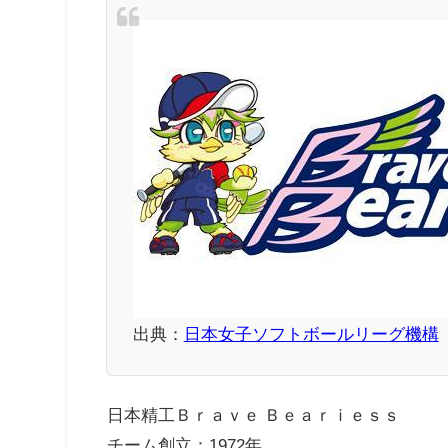
出典：
日本女子ソフトボールリーグ機構
日本精工Ｂｒａｖｅ Ｂｅａｒｉｅｓｓ
チーム創立：1972年