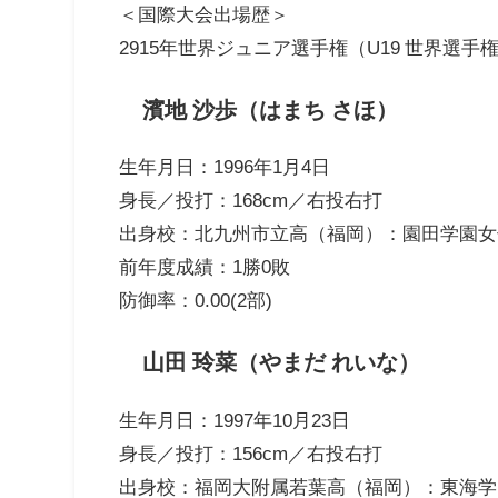
＜国際大会出場歴＞
2915年世界ジュニア選手権（U19 世界選手
濱地 沙歩（はまち さほ）
生年月日：1996年1月4日
身長／投打：168cm／右投右打
出身校：北九州市立高（福岡）：園田学園女
前年度成績：1勝0敗
防御率：0.00(2部)
山田 玲菜（やまだ れいな）
生年月日：1997年10月23日
身長／投打：156cm／右投右打
出身校：福岡大附属若葉高（福岡）：東海学