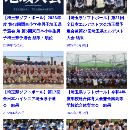
【埼玉県ソフトボール】2026年
【埼玉県ソフトボール】第21回
度 第43回関東小学生男子埼玉県
全日本エルデスト大会埼玉県予
予選会 兼 第5回東日本小学生男
選会兼第27回埼玉県エルデスト
子埼玉県予選会 結果・順位
大会 結果
2026年7月19日
2022年6月28日
【埼玉県ソフトボール】第17回
【埼玉県ソフトボール】令和4年
全日本ハイシニア埼玉県予選
度学校総合体育大会兼全国高等
会 結果
学校総合体育大会 結果
2022年6月22日
2022年6月22日