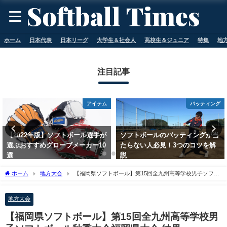
ホーム
日本代表
日本リーグ
大学生＆社会人
高校生＆ジュニア
特集
地
注目記事
アイテム
バッティング
【2022年版】ソフトボール選手が
ソフトボールのバッティングが当
選ぶおすすめグローブメーカー10
たらない人必見！3つのコツを解
選
説
2023年5月11日
2023年5月11日
ホーム
地方大会
【福岡県ソフトボール】第15回全九州高等学校男子ソフト
ボール秋季大会福岡県大会 結果
地方大会
【福岡県ソフトボール】第15回全九州高等学校男