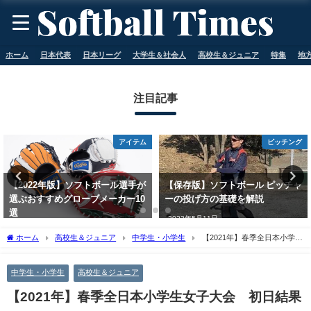
ホーム
日本代表
日本リーグ
大学生＆社会人
高校生＆ジュニア
特集
地
注目記事
アイテム
ピッチング
【2022年版】ソフトボール選手が
【保存版】ソフトボール ピッチャ
選ぶおすすめグローブメーカー10
ーの投げ方の基礎を解説
選
2023年5月11日
2023年5月11日
ホーム
高校生＆ジュニア
中学生・小学生
【2021年】春季全日本小学生
女子大会 初日結果
中学生・小学生
高校生＆ジュニア
【2021年】春季全日本小学生女子大会 初日結果