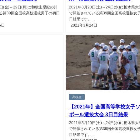
6日(金)～29日(月)に和歌山県紀の川
2021年3月20日(土)～24日(水)に栃木県
る第39回全国校高校選抜男子の初日
で開催されている第39回全国高校選抜女
日結果です。...
6日
2021年3月24日
高校生
【2021年】全国高等学校女子
ボール選抜大会 3日目結果
2021年3月20日(土)～24日(水)に栃木県
で開催されている第39回全国高校選抜女子
目結果です。...