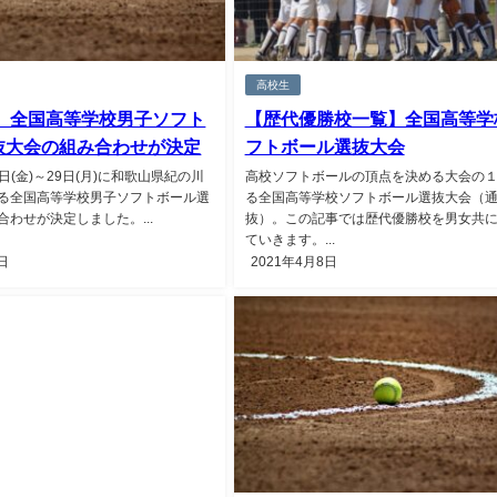
高校生
年】全国高等学校男子ソフト
【歴代優勝校一覧】全国高等学
抜大会の組み合わせが決定
フトボール選抜大会
6日(金)～29日(月)に和歌山県紀の川
高校ソフトボールの頂点を決める大会の
る全国高等学校男子ソフトボール選
る全国高等学校ソフトボール選抜大会（通
わせが決定しました。...
抜）。この記事では歴代優勝校を男女共
ていきます。...
日
2021年4月8日