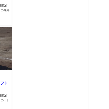
大田原市
子の最終
ソフト
大田原市
の3日