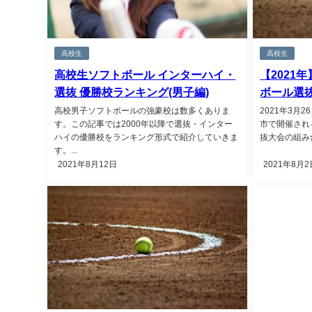
高校生
高校生
高校生ソフトボール インターハイ・
【2021
選抜 優勝校ランキング(男子編)
ボール選
高校男子ソフトボールの強豪校は数多くありま
2021年3月2
す。この記事では2000年以降で選抜・インター
市で開催され
ハイの優勝校をランキング形式で紹介していきま
抜大会の組み合
す。...
2021年8月12日
2021年8月2