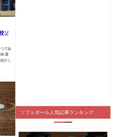
校ソ
１つであ
称:選
に紹介し
ソフトボール人気記事ランキング