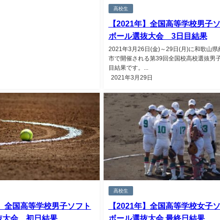
高校生
【2021年】全国高等学校男子
ボール選抜大会 3日目結果
2021年3月26日(金)～29日(月)に和歌山
市で開催される第39回全国校高校選抜男子
目結果です。...
2021年3月29日
高校生
年】全国高等学校男子ソフト
【2021年】全国高等学校女子
抜大会 初日結果
ボール選抜大会 最終日結果