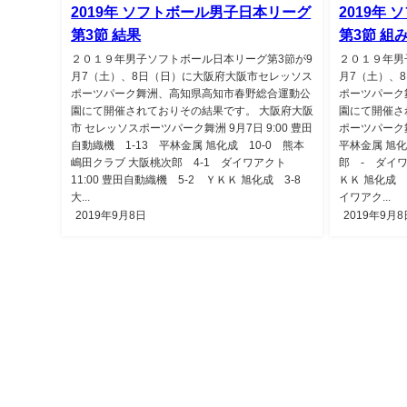
2019年 ソフトボール男子日本リーグ
2019年
第3節 結果
第3節 組
２０１９年男子ソフトボール日本リーグ第3節が9
２０１９年男
月7（土）、8日（日）に大阪府大阪市セレッソス
月7（土）、
ポーツパーク舞洲、高知県高知市春野総合運動公
ポーツパーク
園にて開催されておりその結果です。 大阪府大阪
園にて開催さ
市 セレッソスポーツパーク舞洲 9月7日 9:00 豊田
ポーツパーク舞
自動織機 1-13 平林金属 旭化成 10-0 熊本
平林金属 旭
嶋田クラブ 大阪桃次郎 4-1 ダイワアクト
郎 - ダイワ
11:00 豊田自動織機 5-2 ＹＫＫ 旭化成 3-8
ＫＫ 旭化成 
大...
イワアク...
2019年9月8日
2019年9月8