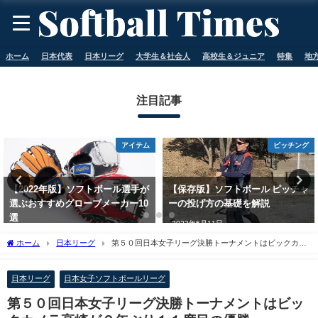
ホーム
日本代表
日本リーグ
大学生＆社会人
高校生＆ジュニア
特集
地
注目記事
アイテム
ピッチング
【2022年版】ソフトボール選手が
【保存版】ソフトボール ピッチャ
選ぶおすすめグローブメーカー10
ーの投げ方の基礎を解説
選
2023年5月11日
2023年5月11日
ホーム
日本リーグ
第５０回日本女子リーグ決勝トーナメントはビックカメ
ラ高崎が２年ぶり１１度目の優勝
日本リーグ
日本女子ソフトボールリーグ
第５０回日本女子リーグ決勝トーナメントはビッ