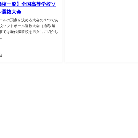
勝校一覧】全国高等学校ソ
ル選抜大会
ールの頂点を決める大会の１つであ
校ソフトボール選抜大会（通称:選
事では歴代優勝校を男女共に紹介し
.
日