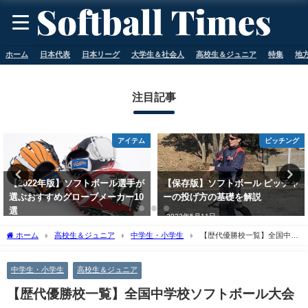
ホーム
日本代表
日本リーグ
大学生＆社会人
高校生＆ジュニア
特集
地
注目記事
ピッチング
バッティング
【保存版】ソフトボール ピッチャ
ソフトボールのバッティングが当
ーの投げ方の基礎を解説
たらない人必見！3つのコツを解
説
2023年5月11日
2023年5月11日
ホーム
高校生＆ジュニア
中学生・小学生
【歴代優勝校一覧】全国中学
校ソフトボール大会
中学生・小学生
高校生＆ジュニア
【歴代優勝校一覧】全国中学校ソフトボール大会