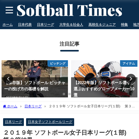
ホーム
日本代表
日本リーグ
大学生＆社会人
高校生＆ジュニア
特集
地
注目記事
ピッチング
アイテム
【保存版】ソフトボール ピッチャ
【2022年版】ソフトボール選手が
ーの投げ方の基礎を解説
選ぶおすすめグローブメーカー10
選
2023年5月11日
2023年5月11日
ホーム
日本リーグ
２０１９年 ソフトボール女子日本リーグ(１部) 第３節
結果
日本リーグ
日本女子ソフトボールリーグ
２０１９年 ソフトボール女子日本リーグ(１部)