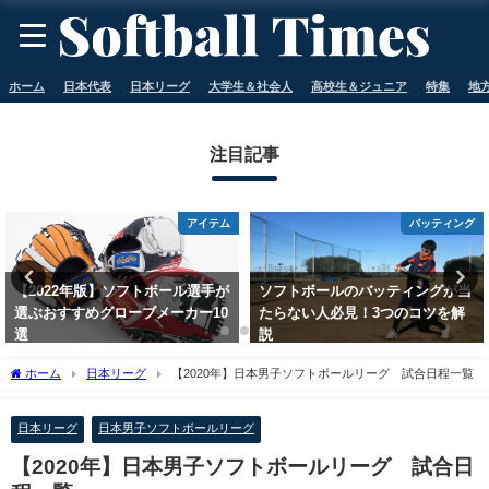
ホーム
日本代表
日本リーグ
大学生＆社会人
高校生＆ジュニア
特集
地
注目記事
バッティング
ピッチング
ソフトボールのバッティングが当
【保存版】ソフトボール ピッチャ
たらない人必見！3つのコツを解
ーの投げ方の基礎を解説
説
2023年5月11日
2023年5月11日
ホーム
日本リーグ
【2020年】日本男子ソフトボールリーグ 試合日程一覧
日本リーグ
日本男子ソフトボールリーグ
【2020年】日本男子ソフトボールリーグ 試合日