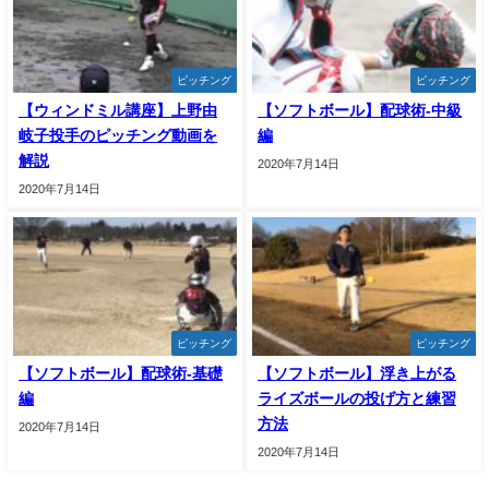
ピッチング
ピッチング
【ウィンドミル講座】上野由
【ソフトボール】配球術-中級
岐子投手のピッチング動画を
編
解説
2020年7月14日
2020年7月14日
ピッチング
ピッチング
【ソフトボール】配球術-基礎
【ソフトボール】浮き上がる
編
ライズボールの投げ方と練習
方法
2020年7月14日
2020年7月14日