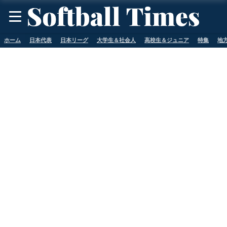
ホーム
日本代表
日本リーグ
大学生＆社会人
高校生＆ジュニア
特集
地