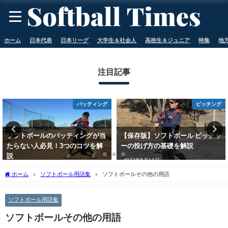
ホーム
日本代表
日本リーグ
大学生＆社会人
高校生＆ジュニア
特集
地
注目記事
バッティング
ピッチング
ソフトボールのバッティングが当
【保存版】ソフトボール ピッチャ
たらない人必見！3つのコツを解
ーの投げ方の基礎を解説
説
2023年5月11日
2023年5月11日
ホーム
ソフトボール用語集
ソフトボールその他の用語
ソフトボール用語集
ソフトボールその他の用語