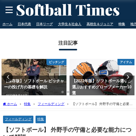
ホーム
日本代表
日本リーグ
大学生＆社会人
高校生＆ジュニア
特集
地
注目記事
ピッチング
アイテム
ル ピッチャ
【2022年版】ソフトボール選手が
ソフトボールのバッ
解説
選ぶおすすめグローブメーカー10
たらない人必見！3つ
選
説
2023年5月11日
2023年5月11日
ホーム
特集
フィールディング
【ソフトボール】 外野手の守備と必要な
能力について解説
フィールディング
特集
【ソフトボール】 外野手の守備と必要な能力につ