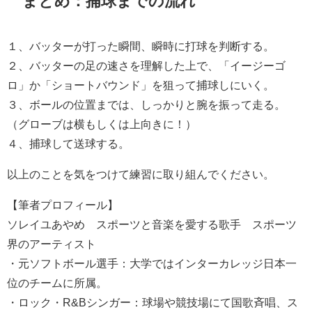
まとめ：捕球までの流れ
１、バッターが打った瞬間、瞬時に打球を判断する。
２、バッターの足の速さを理解した上で、「イージーゴ
ロ」か「ショートバウンド」を狙って捕球しにいく。
３、ボールの位置までは、しっかりと腕を振って走る。
（グローブは横もしくは上向きに！）
４、捕球して送球する。
以上のことを気をつけて練習に取り組んでください。
【筆者プロフィール】
ソレイユあやめ スポーツと音楽を愛する歌手 スポーツ
界のアーティスト
・元ソフトボール選手：大学ではインターカレッジ日本一
位のチームに所属。
・ロック・R&Bシンガー：球場や競技場にて国歌斉唱、ス