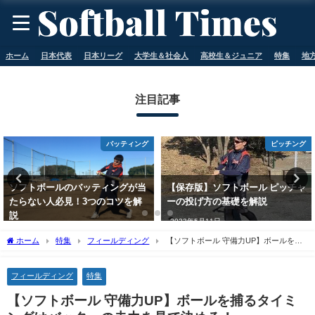
ホーム
日本代表
日本リーグ
大学生＆社会人
高校生＆ジュニア
特集
地
注目記事
バッティング
ピッチング
ティングが当
【保存版】ソフトボール ピッチャ
【2022年版】ソフト
のコツを解
ーの投げ方の基礎を解説
選ぶおすすめグローブ
選
2023年5月11日
2023年5月11日
ホーム
特集
フィールディング
【ソフトボール 守備力UP】ボールを捕
るタイミングはバッターの走力を見て決める！
フィールディング
特集
【ソフトボール 守備力UP】ボールを捕るタイミ